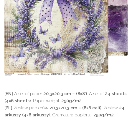
[EN]
A set of paper
20,3×20,3 cm – (8×8′)
. A set of
24 sheets
(4×6 sheets
). Paper weight:
250g/m2
.
[PL]
Zestaw papierów
20,3×20,3 cm – (8×8 cali)
. Zestaw
24
arkuszy (4×6 arkuszy
). Gramatura papieru:
250g/m2
.