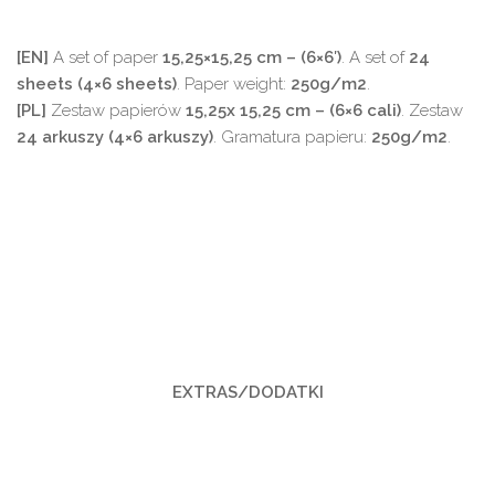
[EN]
A set of paper
15,25×15,25 cm – (6×6′)
. A set of
24
sheets (4×6
sheets)
. Paper weight:
250g/m2
.
[PL]
Zestaw papierów
15,25x
15,25 cm – (6×6 cali)
. Zestaw
24 arkuszy (4×6
arkuszy)
. Gramatura papieru:
250g/m2
.
EXTRAS/DODATKI