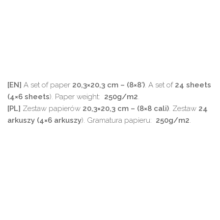
[EN]
A set of paper
20,3×20,3 cm – (8×8′)
. A set of
24 sheets
(4×6 sheets
). Paper weight:
250g/m2
.
[PL]
Zestaw papierów
20,3×20,3 cm – (8×8 cali)
. Zestaw
24
arkuszy (4×6 arkuszy
). Gramatura papieru:
250g/m2
.