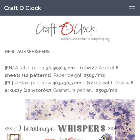
Craft O`Clock
Przeskocz do treści
HERITAGE WHISPERS
[EN]
A set of paper
30,5×30,5 cm – (12×12′)
. A set of
6
sheets (12 patterns)
. Paper weight:
250g/m2
.
[PL]
Zestaw papierów
30,5×30,5 cm – (12×12 cali)
. Zestaw
6
arkuszy (12 wzorów)
. Gramatura papieru:
250g/m2
.