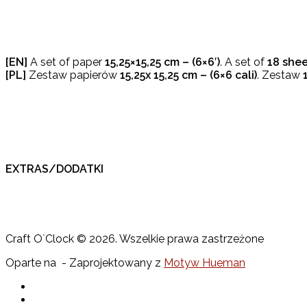
[EN]
A set of paper
15,25×15,25 cm – (6×6′)
. A set of
18 shee
[PL]
Zestaw papierów
15,25x
15,25 cm – (6×6 cali)
. Zestaw
EXTRAS/DODATKI
Craft O`Clock © 2026. Wszelkie prawa zastrzeżone
Oparte na
- Zaprojektowany z
Motyw Hueman