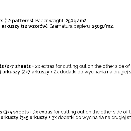
s (12 patterns)
. Paper weight:
250g/m2
.
6 arkuszy (12 wzorów)
. Gramatura papieru:
250g/m2
.
ts (2×7
sheets
+ 2x extras for cutting out on the other side o
4 arkuszy (2×7 arkuszy
+ 2x dodatki do wycinania na drugiej 
s (3×5
sheets
+ 3x extras for cutting out on the other side of
 arkuszy (3×5 arkuszy
+ 3x dodatki do wycinania na drugiej s