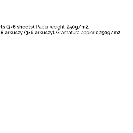
ts (3×6
sheets)
. Paper weight:
250g/m2
.
18 arkuszy (3×6
arkuszy)
. Gramatura papieru:
250g/m2
.