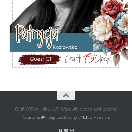
Craft O`Clock © 2026. Wszelkie prawa zastrzeżone
Oparte na
- Zaprojektowany z
Motyw Hueman