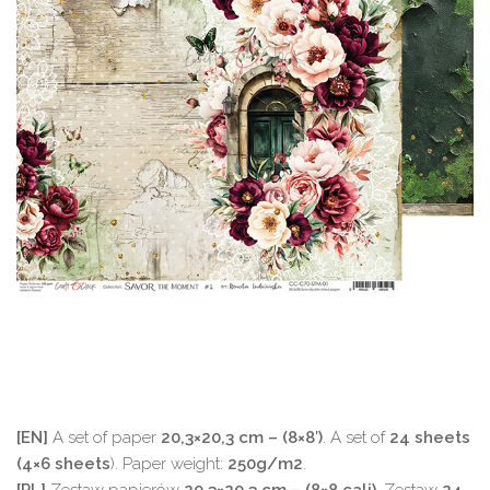
[EN]
A set of paper
20,3×20,3 cm – (8×8′)
. A set of
24 sheets
(4×6 sheets
). Paper weight:
250g/m2
.
[PL]
Zestaw papierów
20,3×20,3 cm – (8×8 cali)
. Zestaw
24