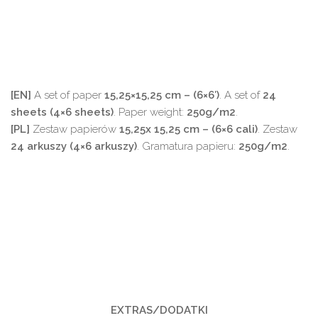
[EN]
A set of paper
15,25×15,25 cm – (6×6′)
. A set of
24
sheets (4×6
sheets)
. Paper weight:
250g/m2
.
[PL]
Zestaw papierów
15,25x
15,25 cm – (6×6 cali)
. Zestaw
24 arkuszy (4×6
arkuszy)
. Gramatura papieru:
250g/m2
.
EXTRAS/DODATKI