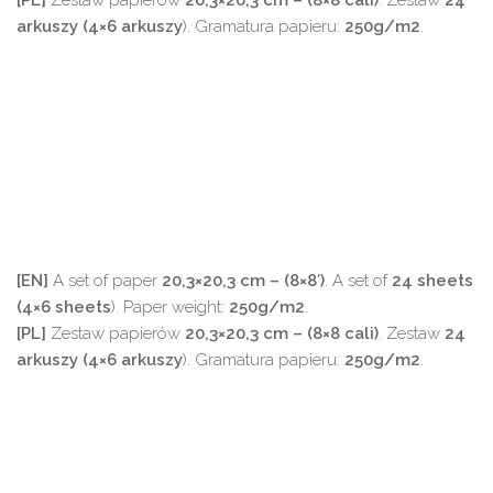
arkuszy (4×6 arkuszy
). Gramatura papieru:
250g/m2
.
[EN]
A set of paper
20,3×20,3 cm – (8×8′)
. A set of
24 sheets
(4×6 sheets
). Paper weight:
250g/m2
.
[PL]
Zestaw papierów
20,3×20,3 cm – (8×8 cali)
. Zestaw
24
arkuszy (4×6 arkuszy
). Gramatura papieru:
250g/m2
.