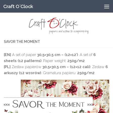
Craft O`Clock
Przeskocz do treści
SAVOR THE MOMENT
[EN]
A set of paper
30,5×30,5 cm – (12×12′)
. A set of
6
sheets (12 patterns)
. Paper weight:
250g/m2
.
[PL]
Zestaw papierów
30,5×30,5 cm – (12×12 cali)
. Zestaw
6
arkuszy (12 wzorów)
. Gramatura papieru:
250g/m2
.