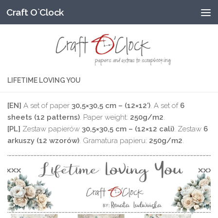
Craft O`Clock
Przeskocz do treści
LIFETIME LOVING YOU
[EN]
A set of paper
30,5×30,5 cm – (12×12′)
. A set of
6
sheets (12 patterns)
. Paper weight:
250g/m2
.
[PL]
Zestaw papierów
30,5×30,5 cm – (12×12 cali)
. Zestaw
6
arkuszy (12 wzorów)
. Gramatura papieru:
250g/m2
.