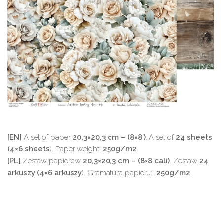
[EN]
A set of paper
20,3×20,3 cm – (8×8′)
. A set of
24 sheets
(4×6 sheets
). Paper weight:
250g/m2
.
[PL]
Zestaw papierów
20,3×20,3 cm – (8×8 cali)
. Zestaw
24
arkuszy (4×6 arkuszy
). Gramatura papieru:
250g/m2
.