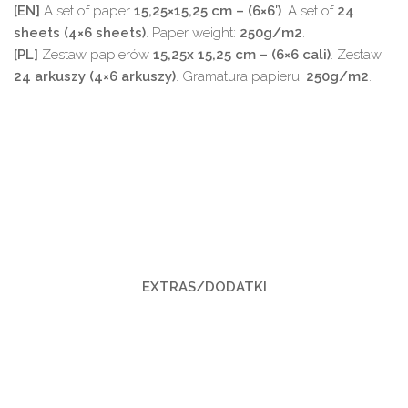
[EN]
A set of paper
15,25×15,25 cm – (6×6′)
. A set of
24
sheets (4×6
sheets)
. Paper weight:
250g/m2
.
[PL]
Zestaw papierów
15,25x
15,25 cm – (6×6 cali)
. Zestaw
24 arkuszy (4×6
arkuszy)
. Gramatura papieru:
250g/m2
.
EXTRAS/DODATKI