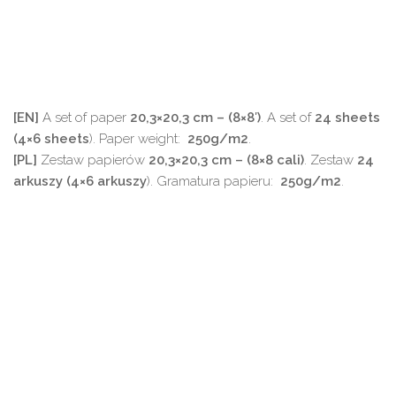
[EN]
A set of paper
20,3×20,3 cm – (8×8′)
. A set of
24 sheets
(4×6 sheets
). Paper weight:
250g/m2
.
[PL]
Zestaw papierów
20,3×20,3 cm – (8×8 cali)
. Zestaw
24
arkuszy (4×6 arkuszy
). Gramatura papieru:
250g/m2
.