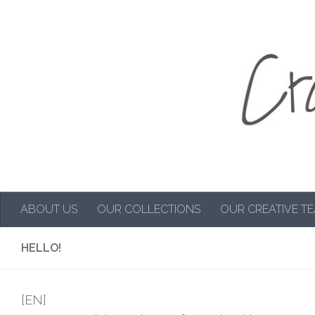
Przeskocz do treści
ABOUT US
OUR COLLECTIONS
OUR CREATIVE T
HELLO!
[EN]