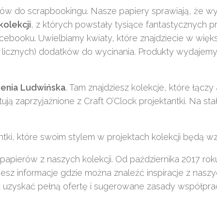
w do scrapbookingu. Nasze papiery sprawiają, że wys
olekcji
, z których powstały tysiące fantastycznych p
Facebooku. Uwielbiamy kwiaty, które znajdziecie w więk
wdę licznych) dodatków do wycinania. Produkty wydaje
enia Ludwińska
. Tam znajdziesz kolekcje, które łącz
ują zaprzyjaźnione z Craft O’Clock projektantki. Na sta
antki, które swoim stylem w projektach kolekcji będą 
 papierów z naszych kolekcji. Od października 2017 ro
iesz informacje gdzie można znaleźć inspiracje z nasz
k uzyskać pełną ofertę i sugerowane zasady współpra