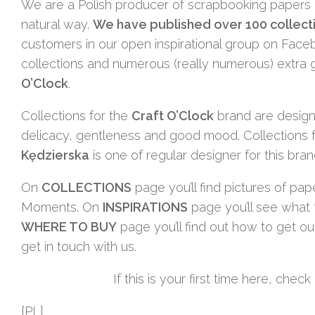
We are a Polish producer of scrapbooking papers an
natural way.
We have published over 100 collect
customers in our open inspirational group on Faceb
collections and numerous (really numerous) extra
O’Clock
.
Collections for the
Craft O’Clock
brand are desig
delicacy, gentleness and good mood. Collections 
Kędzierska
is one of regular designer for this bran
On
COLLECTIONS
page you’ll find pictures of pa
Moments. On
INSPIRATIONS
page you’ll see what 
WHERE TO BUY
page you’ll find out how to get ou
get in touch with us.
If this is your first time here, chec
[PL]