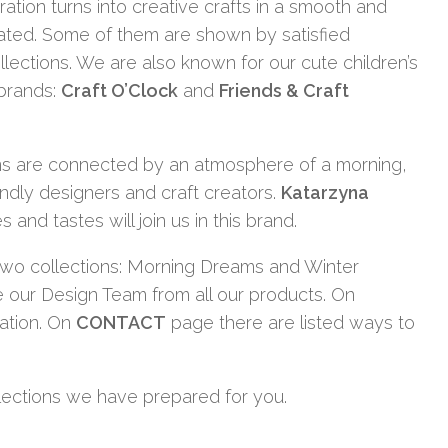
tion turns into creative crafts in a smooth and
eated. Some of them are shown by satisfied
lections. We are also known for our cute children’s
 brands:
Craft O’Clock
and
Friends & Craft
ons are connected by an atmosphere of a morning,
ndly designers and craft creators.
Katarzyna
and tastes will join us in this brand.
r two collections: Morning Dreams and Winter
 our Design Team from all our products. On
ration. On
CONTACT
page there are listed ways to
ollections we have prepared for you.