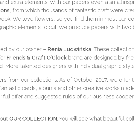
d extra elements. With our papers even a small inspira
ions
, from which thousands of fantastic craft were cr
ook. We love flowers, so you find them in most our col
 graphic elements to cut. We produce papers with two
ned by our owner –
Renia Ludwińska
. These collecti
for
Friends & Craft O’Clock
brand are designed by frie
d. More talented designers with individual graphic styles 
pers from our collections. As of October 2017, we offe
fantastic cards, albums and other creative works made
r full offer and suggested rules of our business coope
k out
OUR COLLECTION
. You will see what beautiful c