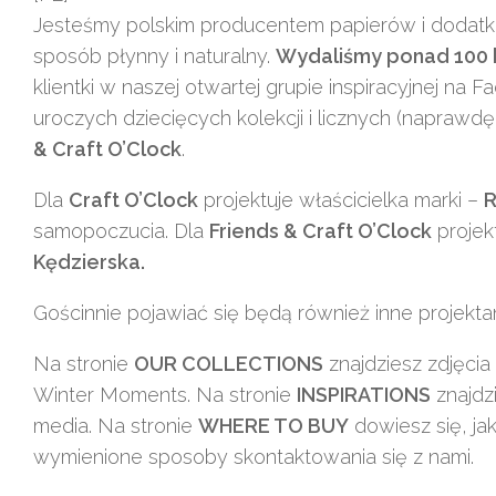
Jesteśmy polskim producentem papierów i dodatkó
sposób płynny i naturalny.
Wydaliśmy ponad 100 k
klientki w naszej otwartej grupie inspiracyjnej na 
uroczych dziecięcych kolekcji i licznych (napra
& Craft O’Clock
.
Dla
Craft O’Clock
projektuje właścicielka marki –
R
samopoczucia. Dla
Friends & Craft O’Clock
projekt
Kędzierska
.
Gościnnie pojawiać się będą również inne projekt
Na stronie
OUR COLLECTIONS
znajdziesz zdjęcia
Winter Moments. Na stronie
INSPIRATIONS
znajdz
media. Na stronie
WHERE TO BUY
dowiesz się, ja
wymienione sposoby skontaktowania się z nami.