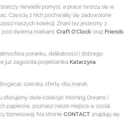
tarczy niewielki pomysł, a prace tworzą się w
rac. Częścią z nich pochwaliły się zadowolone
szości naszych kolekcji. Znani też jesteśmy z
my pod dwiema markami:
Craft O’Clock
oraz
Friends
y atmosfera poranku, delikatności i dobrego
łe już zagościła projektantka
Katarzyna
wzbogacać szeroką ofertę obu marek.
ku oferujemy dwie kolekcje: Morning Dreams i
ych papierów, poznasz nasze miejsca w social
cy biznesowej. Na stronie
CONTACT
znajdują się